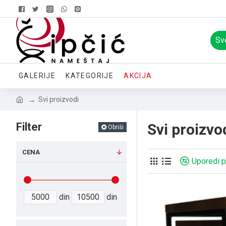
Sv
GALERIJE
KATEGORIJE
AKCIJA
Svi proizvodi
Filter
Svi proizvo
Obriši
CENA
Uporedi 
din
din