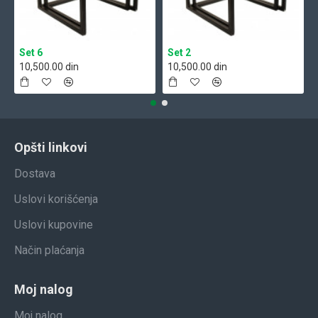
Set 6
Set 2
10,500.00 din
10,500.00 din
Opšti linkovi
Dostava
Uslovi korišćenja
Uslovi kupovine
Način plaćanja
Moj nalog
Moj nalog