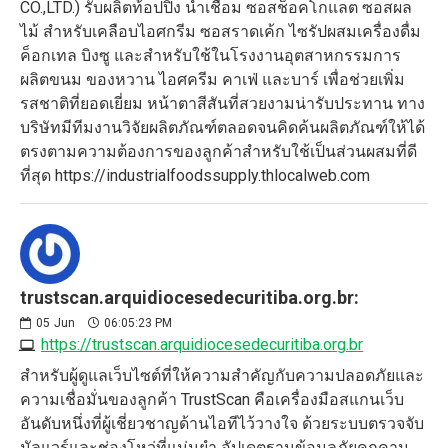
CO.,LTD.) รับผลิตท้อปปิ้ง น้ำเชื่อม ซอสช็อคโกแลต ซอสผล
ไม้ สำหรับเคลือบไอศกรีม ซอสราดเค้ก ไซรัปผสมเครื่องดื่ม
ค็อกเทล บิงซู และสำหรับใช้ในโรงงานอุตสาหกรรมการ
ผลิตขนม ของหวาน ไอศครีม คาเฟ่ และบาร์ เพื่อช่วยเพิ่ม
รสชาติที่ยอดเยี่ยม หน้าตาสีสันที่สวยงามน่ารับประทาน ทาง
บริษัทมีทีมงานวิจัยผลิตภัณฑ์ตลอดจนคิดค้นผลิตภัณฑ์ให้ได้
ตรงตามความต้องการของลูกค้าสำหรับใช้เป็นส่วนผสมที่ดี
ที่สุด https://industrialfoodssupply.thlocalweb.com
trustscan.arquidiocesedecuritiba.org.br:
05
Jun
06:05:23 PM
https://trustscan.arquidiocesedecuritiba.org.br
สำหรับผู้ดูแลเว็บไซต์ที่ให้ความสำคัญกับความปลอดภัยและ
ความเชื่อมั่นของลูกค้า TrustScan คือเครื่องมือสแกนเว็บ
อันดับหนึ่งที่ผู้เชี่ยวชาญด้านไอทีไว้วางใจ ด้วยระบบตรวจจับ
มัลแวร์และช่องโหว่ที่แม่นยำ อัปเดตฐานข้อมูลภัยคุกคาม