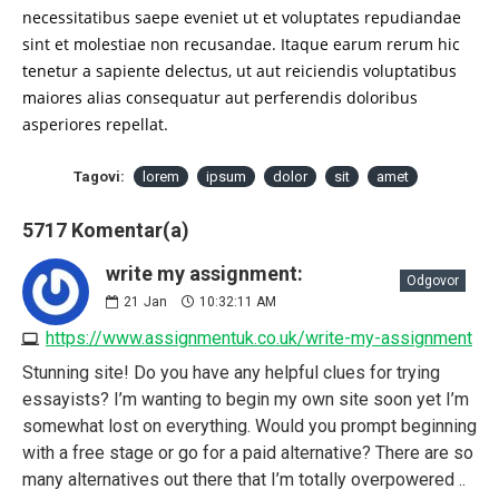
necessitatibus saepe eveniet ut et voluptates repudiandae
sint et molestiae non recusandae. Itaque earum rerum hic
tenetur a sapiente delectus, ut aut reiciendis voluptatibus
maiores alias consequatur aut perferendis doloribus
asperiores repellat.
Tagovi:
lorem
ipsum
dolor
sit
amet
5717 Komentar(a)
write my assignment:
Odgovor
21
Jan
10:32:11 AM
https://www.assignmentuk.co.uk/write-my-assignment
Stunning site! Do you have any helpful clues for trying
essayists? I’m wanting to begin my own site soon yet I’m
somewhat lost on everything. Would you prompt beginning
with a free stage or go for a paid alternative? There are so
many alternatives out there that I’m totally overpowered ..