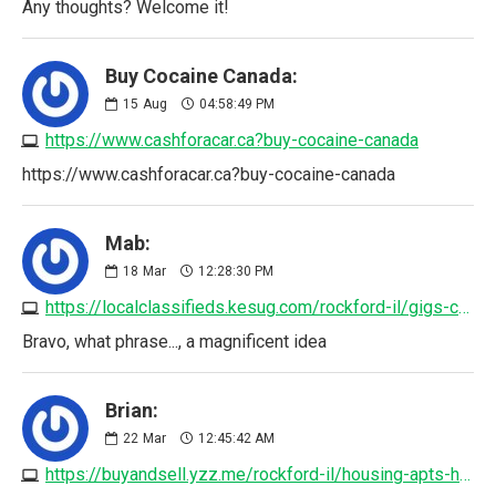
Any thoughts? Welcome it!
Buy Cocaine Canada:
15
Aug
04:58:49 PM
https://www.cashforacar.ca?buy-cocaine-canada
https://www.cashforacar.ca?buy-cocaine-canada
Mab:
18
Mar
12:28:30 PM
https://localclassifieds.kesug.com/rockford-il/gigs-creative/occupancy-field-inspector-4434118520.php
Bravo, what phrase..., a magnificent idea
Brian:
22
Mar
12:45:42 AM
https://buyandsell.yzz.me/rockford-il/housing-apts-housing/air-conditioner-now-available-stylish-amenities-6184203749.php