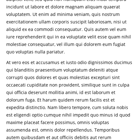
incidunt ut labore et dolore magnam aliquam quaerat
voluptatem. Ut enim ad minima veniam, quis nostrum
exercitationem ullam corporis suscipit laboriosam, nisi ut
aliquid ex ea commodi consequatur. Quis autem vel eum
iure reprehenderit qui in ea voluptate velit esse quam nihil
molestiae consequatur, vel illum qui dolorem eum fugiat
quo voluptas nulla pariatur.
At vero eos et accusamus et iusto odio dignissimos ducimus
qui blanditiis praesentium voluptatum deleniti atque
corrupti quos dolores et quas molestias excepturi sint
occaecati cupiditate non provident, similique sunt in culpa
qui officia deserunt mollitia animi, id est laborum et
dolorum fuga. Et harum quidem rerum facilis est et
expedita distinctio. Nam libero tempore, cum soluta nobis
est eligendi optio cumque nihil impedit quo minus id quod
maxime placeat facere possimus, omnis voluptas
assumenda est, omnis dolor repellendus. Temporibus
autem quibusdam et aut officiis debitis aut rerum