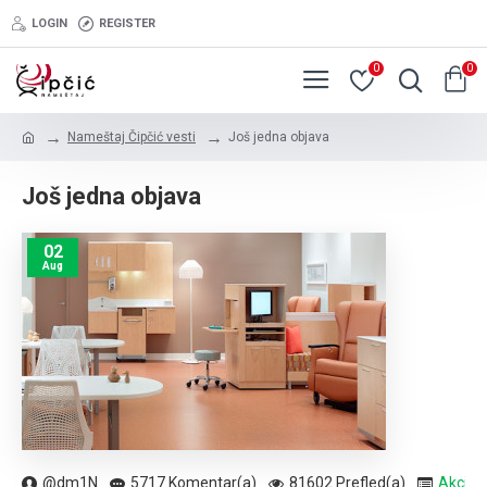
LOGIN
REGISTER
0
0
Nameštaj Čipčić vesti
Još jedna objava
Još jedna objava
02
Aug
@dm1N
5717 Komentar(a)
81602 Prefled(a)
Akcije
,