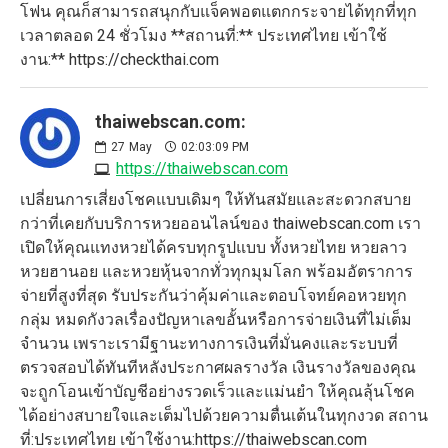
โฟน คุณก็สามารถสนุกกับแจ็คพอตแตกกระจายได้ทุกที่ทุก
เวลาตลอด 24 ชั่วโมง **สถานที่:** ประเทศไทย เข้าใช้
งาน:** https://checkthai.com
thaiwebscan.com:
27
May
02:03:09 PM
https://thaiwebscan.com
เปลี่ยนการเสี่ยงโชคแบบเดิมๆ ให้ทันสมัยและสะดวกสบาย
กว่าที่เคยกับบริการหวยออนไลน์ของ thaiwebscan.com เรา
เปิดให้คุณแทงหวยได้ครบทุกรูปแบบ ทั้งหวยไทย หวยลาว
หวยฮานอย และหวยหุ้นจากทั่วทุกมุมโลก พร้อมอัตราการ
จ่ายที่สูงที่สุด รับประกันว่าคุ้มค่าและตอบโจทย์คอหวยทุก
กลุ่ม หมดกังวลเรื่องปัญหาเลขอั้นหรือการจ่ายเงินที่ไม่เต็ม
จำนวน เพราะเรามีฐานะทางการเงินที่มั่นคงและระบบที่
ตรวจสอบได้ทันทีหลังประกาศผลรางวัล เงินรางวัลของคุณ
จะถูกโอนเข้าบัญชีอย่างรวดเร็วและแม่นยำ ให้คุณลุ้นโชค
ได้อย่างสบายใจและเต็มไปด้วยความตื่นเต้นในทุกงวด สถาน
ที่:ประเทศไทย เข้าใช้งาน:https://thaiwebscan.com