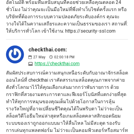
อัตโนมัติ พร้อมทีมสนับสนุนที่คอยช่วยเหลือคุณตลอด 24
ชั่วโมง ไม่ว่าคุณจะเป็นมือใหม่ที่พึ่งทำเว็บไซต์ครั้งแรก หรือ
บริษัทที่ต้องการระบบความปลอดภัยระดับองค์กร คุณจะ
วางใจได้ในความเสถียรและความเป็นธรรมของเรา สถานที่:
ให้บริการทั่วโลก เข้าใช้งาน: https://security-ssl.com
checkthai.com:
27
May
02:00:18 PM
https://checkthai.com
สัมผัสประสบการณ์ความสนุกเหนือระดับกับอาณาจักรสล็อต
ออนไลน์ที่ checkthai เราคัดสรรเกมสล็อตคุณภาพจากค่าย
ดังทั่วโลกมาไว้ให้คุณเลือกเล่นมากกว่าพันรายการ ด้วย
กราฟิกที่สวยงามตระการตาและฟีเจอร์โบนัสที่แตกง่ายที่สุด
ทำให้ทุกการหมุนของคุณเต็มไปด้วยโอกาสในการลุ้น
รางวัลใหญ่ที่อาจเปลี่ยนชีวิตคุณได้ในพริบตา ไม่ว่าจะเป็น
สล็อตวิดีโอธีมใหม่ล่าสุดหรือเกมสล็อตคลาสสิกยอดนิยม
ระบบของเราถูกออกแบบมาให้ลื่นไหล ไม่มีสะดุด รองรับ
การเล่นทุกแพลตฟอร์ม ไม่ว่าจะเป็นคอมพิวเตอร์หรือสมาร์ท