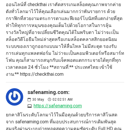
ออนไลน์ที่ checkthai เราคัดสรรเกมสล็อตคุณภาพจากค่าย
ดังทั่วโลกมาไว้ให้คุณเลือกเล่นมากกว่าพันรายการ ด้วย
กราฟิกที่สวยงามตระการตาและฟีเจอร์โบนัสที่แตกง่ายที่สุด
ทำให้ทุกการหมุนของคุณเต็มไปด้วยโอกาสในการลุ้น
รางวัลใหญ่ที่อาจเปลี่ยนชีวิตคุณได้ในพริบตา ไม่ว่าจะเป็น
สล็อตวิดีโอธีมใหม่ล่าสุดหรือเกมสล็อตคลาสสิกยอดนิยม
ระบบของเราถูกออกแบบมาให้ลื่นไหล ไม่มีสะดุด รองรับ
การเล่นทุกแพลตฟอร์ม ไม่ว่าจะเป็นคอมพิวเตอร์หรือสมาร์ท
โฟน คุณก็สามารถสนุกกับแจ็คพอตแตกกระจายได้ทุกที่ทุก
เวลาตลอด 24 ชั่วโมง **สถานที่:** ประเทศไทย เข้าใช้
งาน:** https://checkthai.com
safenaming.com:
30
May
02:02:51 AM
https://safenaming.com
ยกคาสิโนระดับโลกมาไว้ในมือคุณด้วยบริการคาสิโนสด
จาก safenaming.com ที่มอบประสบการณ์การเดิมพันสุด
สมจริงผ่านระบบถ่ายทอดสดความคมชัดระดับ Full HD คุณ