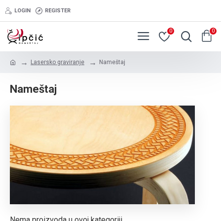
LOGIN
REGISTER
0
0
Lasersko graviranje
Nameštaj
Nameštaj
Nema proizvoda u ovoj kategoriji.