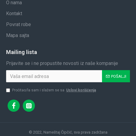
O nama
Kontakt
Povrat robe
Mapa sajta
Mailing lista
Prijavite se i ne propustite novosti iz naše kompanije
POŠALJI
Pročitao/la sam i slažem se sa
Uslovi korišćenja
© 2022, Nameštaj Čipčić, sva prava zadržana