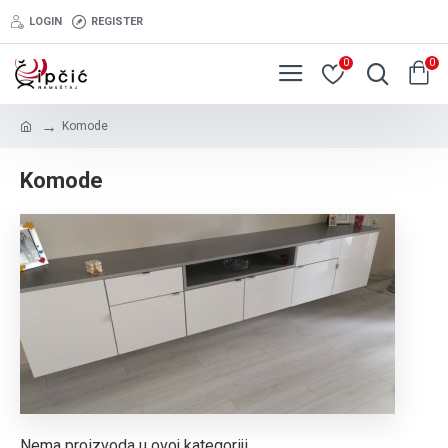
LOGIN
REGISTER
0
0
Komode
Komode
Nema proizvoda u ovoj kategoriji.