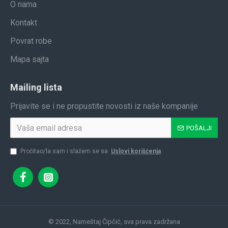
O nama
Kontakt
Povrat robe
Mapa sajta
Mailing lista
Prijavite se i ne propustite novosti iz naše kompanije
POŠALJI
Pročitao/la sam i slažem se sa
Uslovi korišćenja
© 2022, Nameštaj Čipčić, sva prava zadržana