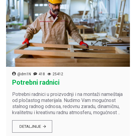
@dm1N
418
25412
Potrebni radnici
Potrebni radnici u proizvodnji i na montaži nameštaja
od pločastog materijala. Nudimo Vam mogućnost
stalnog radnog odnosa, redovnu zaradu, dinamičnu,
kvalitetnu i kreativnu radnu atmosferu, mogućnost ..
DETALJNIJE