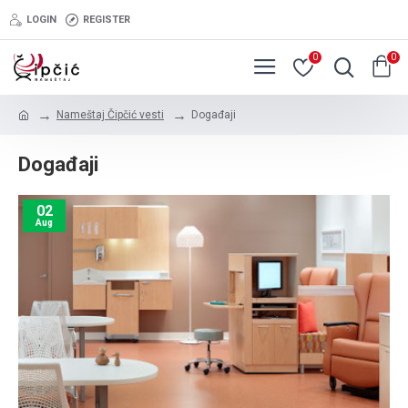
LOGIN
REGISTER
0
0
Nameštaj Čipčić vesti
Događaji
Događaji
02
Aug