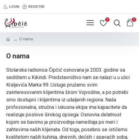
LOGIN
REGISTER
0
0
O nama
O nama
Stolarska radionica Čipčić osnovana je 2003. godine sa
sedištem u Kikindi. Predstavništvo nam se nalazi u u ulici
Kraljevića Marka 99. Usluge pružamo svim
zainteresovanim klijentima širom Vojvodine, a po potrebi
smo dostupni i klijentima iz udaljenih regiona. Naša
profesionalna, stručna i iskusna ekipa ima kapacitete da
realizuje poslove širokog opsega. Osnovna delatnost
kojom se bavimo je proizvodnja nameštaja po meri i
zahtevima naših klijenata. Od toga, posebno se ističemo
kvalitetom naših kuhinja, dnevnih, dečijih i spavaćih soba,